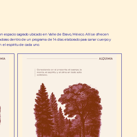
n espacio sagrado ubicado en Valle de Bravo, México. Allí se ofrecen 
doras dentro de un programa de 14 días elaborado para sanar cuerpo y 
el espíritu de cada uno. 