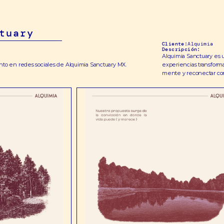
tuary
Cliente:
Alquimia
Descripción:
Alquimia Sanctuary es u
to en redes sociales de Alquimia Sanctuary MX. 
experiencias transforma
mente y reconectar con 