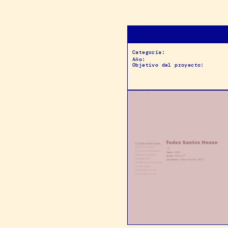
https://lagro.stu
Categoría:
Diseño
y
Desarrollo
We
Año:
2024
Objetivo del proyecto:
D
i
s
e
ñ
a
r
y
d
e
s
a
r
r
o
l
l
a
r
e
l
s
i
t
i
o
w
e
b
d
e
v
i
s
u
a
l
m
e
n
t
e
a
t
r
a
c
t
i
v
a
y
s
i
m
p
l
e
d
e
n
Diseño y Desarrollo Web
https://bombita.xyz
https://nserranophoto.com
https://ruyberumen.com
https://mariakalach.com
https://placidocbd.mx/
https://lagro.studio
Diseño Gráfico
Contenido